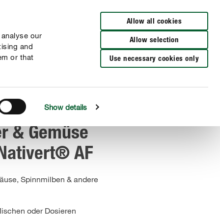
Zur Händlersuche
Allow all cookies
 analyse our
Allow selection
tising and
em or that
Use necessary cookies only
Show details
er & Gemüse
 Nativert® AF
tläuse, Spinnmilben & andere
ischen oder Dosieren