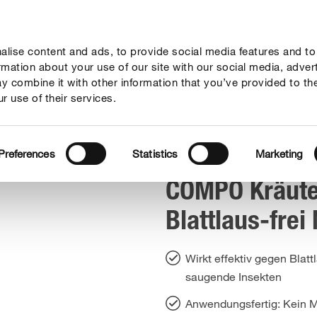
lise content and ads, to provide social media features and to
geber
Themenwelten
Service
Unternehmen
ormation about your use of our site with our social media, adver
y combine it with other information that you’ve provided to th
r use of their services.
r & Gemüse Blattlaus-frei Nativert® AF
Preferences
Statistics
Marketing
COMPO Kräut
Blattlaus-frei
Wirkt effektiv gegen Blat
saugende Insekten
Anwendungsfertig: Kein M