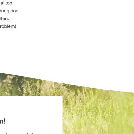
Balkon
ndung des
lten.
Problem!
n!