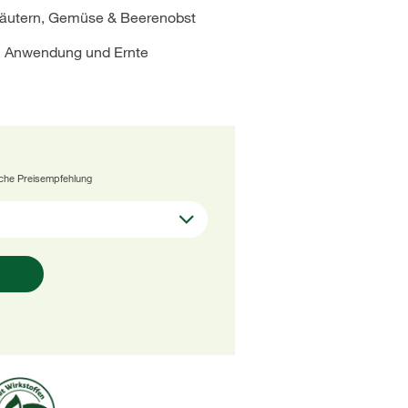
räutern, Gemüse & Beerenobst
n Anwendung und Ernte
iche Preisempfehlung