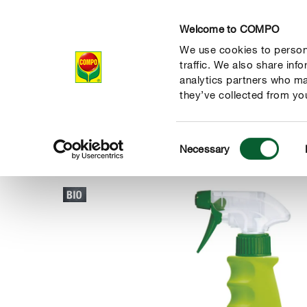
Welcome to COMPO
We use cookies to persona
Produkte
Rat
traffic. We also share inf
analytics partners who ma
they’ve collected from you
Consent
Produkte
Themenwelten
Bio Sortiment
COMPO Kräute
Necessary
COMPO
Selection