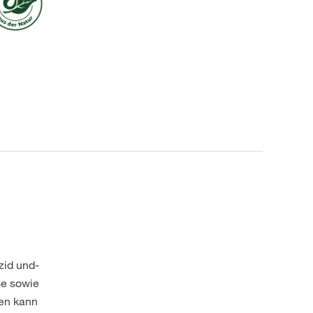
zid und-
se sowie
den kann