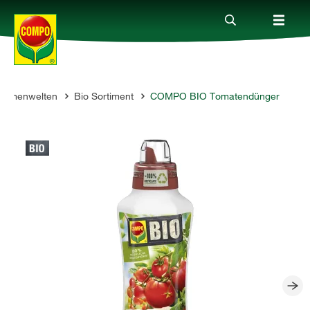
hemenwelten
Bio Sortiment
COMPO BIO Tomatendünger
Produkte
Ratgeber
Themenwelten
Service
Unternehmen