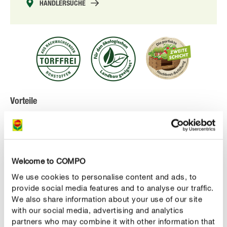
HÄNDLERSUCHE
Vorteile
die perfekte zweite Schicht für Ihr Hochbeet
hochwertiger, torffreier Grün-Kompost für eine
optimale Bodenverbesserung
Welcome to COMPO
sorgt für eine gute Versorgung mit organischen
We use cookies to personalise content and ads, to
Nährstoffen
provide social media features and to analyse our traffic.
We also share information about your use of our site
Folie besteht aus > 80 % PCR-Kunststoffrezyklat mit
with our social media, advertising and analytics
Blauem Engel
partners who may combine it with other information that