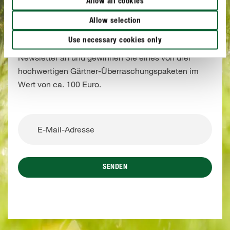
Allow all cookies
NEWSLETTERANMELDUNG
Bis zum 15.08.2026 Newsletter abonnieren
Allow selection
und gewinnen!
Use necessary cookies only
Melden Sie sich jetzt mit wenigen Klicks zu unserem
Newsletter an und gewinnen Sie eines von drei
hochwertigen Gärtner-Überraschungspaketen im
Wert von ca. 100 Euro.
SENDEN