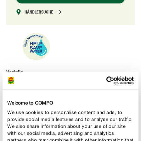
HÄNDLERSUCHE
Vorteile
hochwertige, naturbelassene Eichendekor-Chips
zur dekorativen Abdeckung von Beeten und Wegen
Welcome to COMPO
Naturprodukt aus entrindetem Eichenholz
We use cookies to personalise content and ads, to
provide social media features and to analyse our traffic.
zuverlässiger Schutz vor Austrocknung und Unkraut
We also share information about your use of our site
Folie besteht aus > 80 % PCR-Kunststoffrezyklat mit
with our social media, advertising and analytics
partners who may combine it with other information that