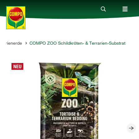
rrarienerde
COMPO ZOO Schildkröten- & Terrarien-Substrat
Produkte
Ratgeber
Themenwelten
Service
Unternehmen