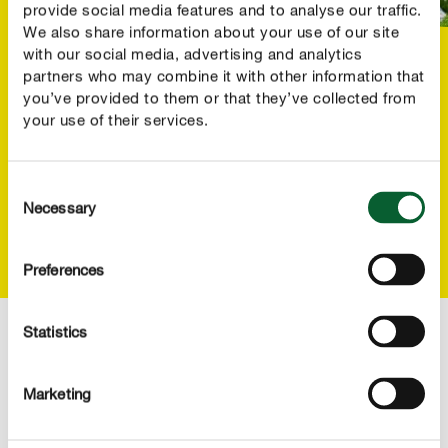
provide social media features and to analyse our traffic.
We also share information about your use of our site
with our social media, advertising and analytics
COMPO RASEN-NEWSLETTER
partners who may combine it with other information that
Jetzt anmelden und gewinnen!
you’ve provided to them or that they’ve collected from
your use of their services.
Jetzt mit wenigen Klicks zu unserem neuen Rasen-
Newsletter anmelden und mit etwas Glück eines von
fünf hochwertigen Rasen-Überraschungspaketen
Consent
gewinnen.
Necessary
Selection
ZUR ANMELDUNG
Preferences
Statistics
Diese Produkte könnten Sie auch interessieren
Marketing