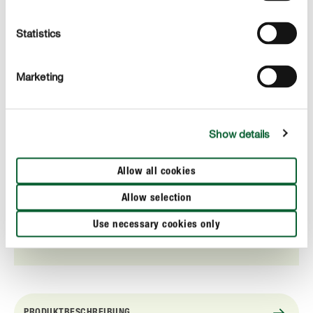
Statistics
Marketing
Show details
Allow all cookies
Wirkstoff natürlichen Ursprungs
Das Mittel basiert auf einem Wirkstoff natürlichen
Allow selection
Ursprungs. Kinder und Haustiere können den Garten
Use necessary cookies only
direkt nach Antrocknung des Belags bereits wieder
nutzen.