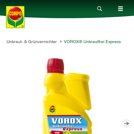
Unkraut- & Grünvernichter
VOROX® Unkrautfrei Express
Produkte
Ratgeber
Themenwelten
Service
Unternehmen