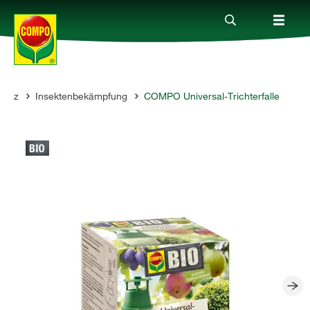
hutz
Insektenbekämpfung
COMPO Universal-Trichterfalle
Produkte
Ratgeber
Themenwelten
Service
Unternehmen