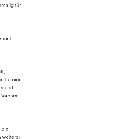
nmalig für
rsell
ff,
e für eine
en und
außerdem
 die
n weiterer