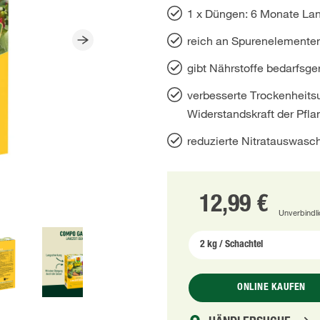
1 x Düngen: 6 Monate Lan
reich an Spurenelemente
gibt Nährstoffe bedarfsge
verbesserte Trockenheits
Widerstandskraft der Pfl
reduzierte Nitratauswasc
12,99 €
Unverbindl
ONLINE KAUFEN