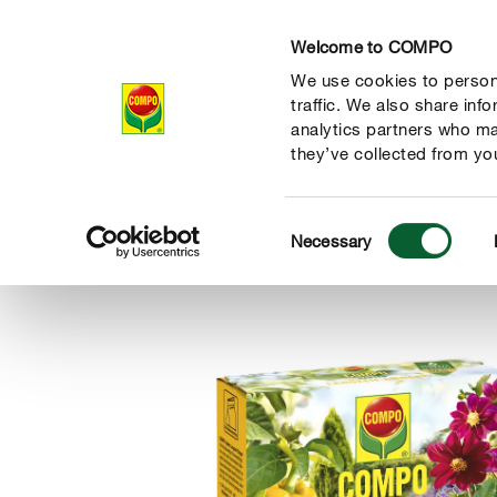
Welcome to COMPO
We use cookies to persona
Produkte
Rat
traffic. We also share inf
analytics partners who ma
they’ve collected from you
Consent
Produkte
Dünger & Blattpflege
Gartenpflanzen
COMP
Necessary
COMPO
Selection