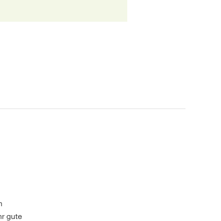
n
hr gute