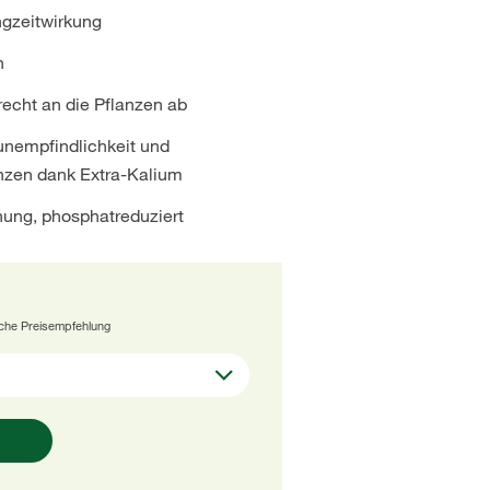
gzeitwirkung
n
recht an die Pflanzen ab
unempfindlichkeit und
anzen dank Extra-Kalium
hung, phosphatreduziert
iche Preisempfehlung