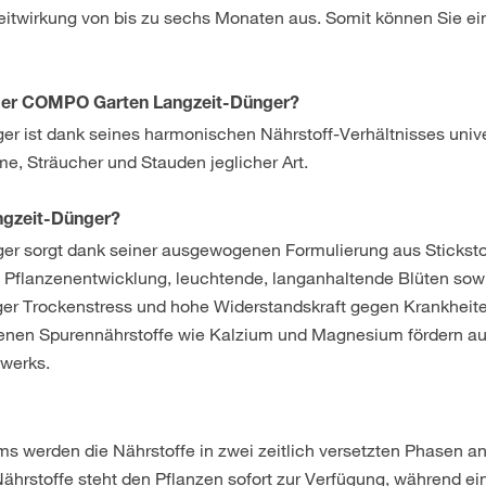
itwirkung von bis zu sechs Monaten aus. Somit können Sie ei
h der COMPO Garten Langzeit-Dünger?
 ist dank seines harmonischen Nährstoff-Verhältnisses unive
e, Sträucher und Stauden jeglicher Art.
ngzeit-Dünger?
 sorgt dank seiner ausgewogenen Formulierung aus Sticksto
 Pflanzenentwicklung, leuchtende, langanhaltende Blüten sowi
er Trockenstress und hohe Widerstandskraft gegen Krankheit
ltenen Spurennährstoffe wie Kalzium und Magnesium fördern 
twerks.
 werden die Nährstoffe in zwei zeitlich versetzten Phasen an
ährstoffe steht den Pflanzen sofort zur Verfügung, während ei