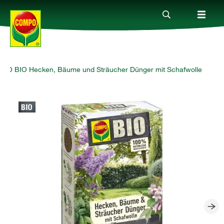
PO BIO Hecken, Bäume und Sträucher Dünger mit Schafwolle
Produkte
Ratgeber
Themenwelten
Service
Unternehmen