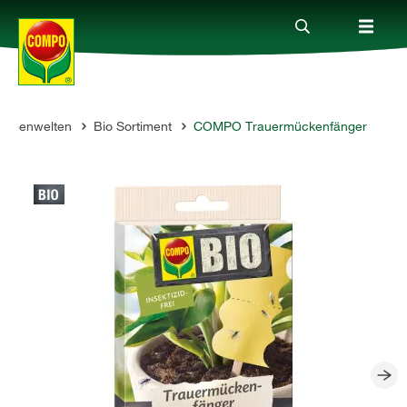
hemenwelten
Bio Sortiment
COMPO Trauermückenfänger
Produkte
Ratgeber
Themenwelten
Service
Unternehmen