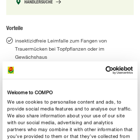
HÄNDLERSUCHE
Vorteile
insektizidfreie Leimfalle zum Fangen von
Trauermücken bei Topfpflanzen oder im
Gewächshaus
sicherer Fangerfolg durch speziellen Gelbton
Leim tropft nicht und behält lange seine
Klebefähigkeit
Welcome to COMPO
beidseitig beleimter, teilbarer Fänger im modernen
We use cookies to personalise content and ads, to
Design
provide social media features and to analyse our traffic.
We also share information about your use of our site
mit Holzstäben zur Befestigung
with our social media, advertising and analytics
partners who may combine it with other information that
you’ve provided to them or that they’ve collected from