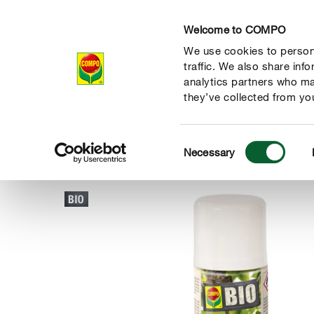
Welcome to COMPO
We use cookies to persona
Produkte
Rat
traffic. We also share inf
analytics partners who ma
they’ve collected from you
Consent
Produkte
Themenwelten
Bio Sortiment
COMPO Raupe
Necessary
COMPO
Selection