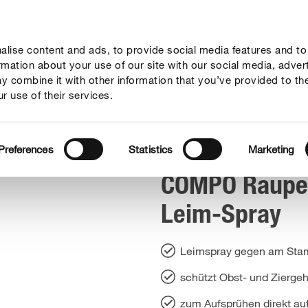
lise content and ads, to provide social media features and to
geber
Themenwelten
Service
Unternehmen
ormation about your use of our site with our social media, adver
y combine it with other information that you’ve provided to th
r use of their services.
n & Ameisen Leim-Spray
Preferences
Statistics
Marketing
COMPO Raupe
Leim-Spray
Leimspray gegen am Sta
schützt Obst- und Zierge
zum Aufsprühen direkt au