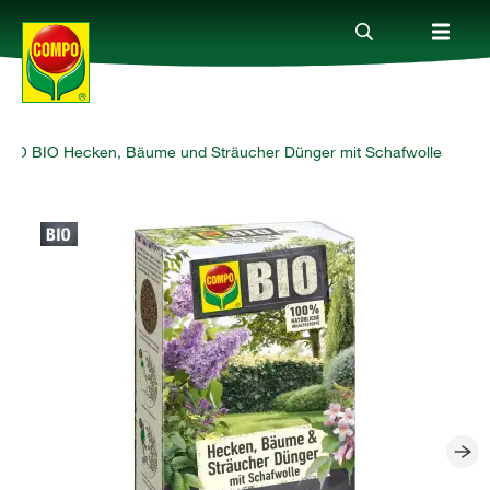
PO BIO Hecken, Bäume und Sträucher Dünger mit Schafwolle
Produkte
Ratgeber
Themenwelten
Service
Unternehmen