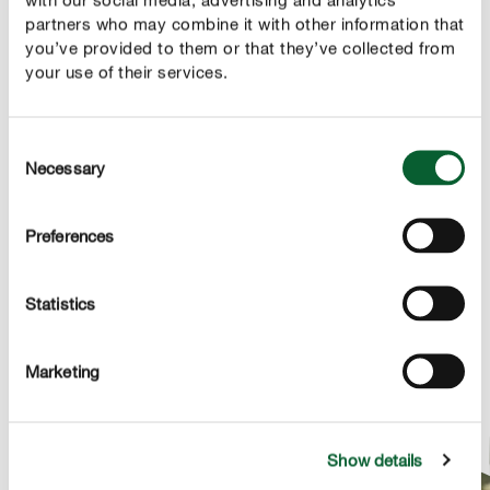
besonders gute Wasserspeicherfähigkeit für einen
partners who may combine it with other information that
lockeren und belebten Boden, auch in
you’ve provided to them or that they’ve collected from
your use of their services.
Trockenphasen
natürliche Sofort- und 5 Monate Langzeitwirkung
Consent
Necessary
Selection
Preferences
ANWENDUNG
TECHNISCHE DETAILS
Statistics
FRAG UNS ZUM PRODUKT
Marketing
Show details