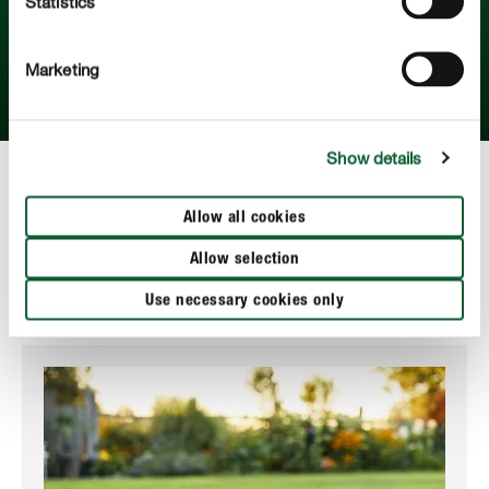
Statistics
und Ihr Rasen ist immer optimal versorgt.
WERNER PEITZMANN, DIPLOM-GARTENBAUINGENIEUR
Marketing
UND GARTENEXPERTE BEI COMPO*
Show details
*Erfahren Sie hier mehr über unseren
Gartenexperten
Allow all cookies
Werner Peitzmann
.
Allow selection
Use necessary cookies only
Wissenswertes zur Rasenpflege