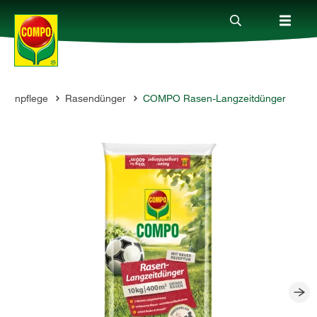
asenpflege
Rasendünger
COMPO Rasen-Langzeitdünger
Produkte
Ratgeber
Themenwelten
Service
Unternehmen